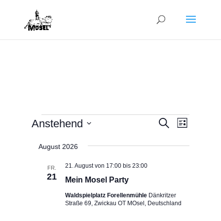
Veranstaltungen
Veranstalt
Veranst
Anstehend
Suche
Liste
Ansicht
Suche
Datum
Navigat
und
August 2026
wählen.
Ansichten,
21. August von 17:00
bis
23:00
FR.
Navigation
21
Mein Mosel Party
Waldspielplatz Forellenmühle
Dänkritzer
Straße 69, Zwickau OT MOsel, Deutschland