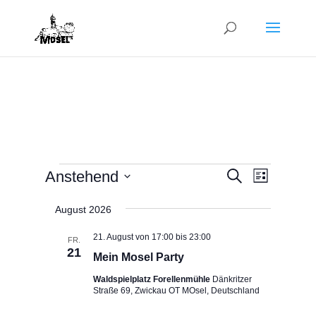
Veranstaltungen
Veranstalt
Veranst
Anstehend
Suche
Liste
Ansicht
Suche
Datum
Navigat
und
August 2026
wählen.
Ansichten,
21. August von 17:00
bis
23:00
FR.
Navigation
21
Mein Mosel Party
Waldspielplatz Forellenmühle
Dänkritzer
Straße 69, Zwickau OT MOsel, Deutschland