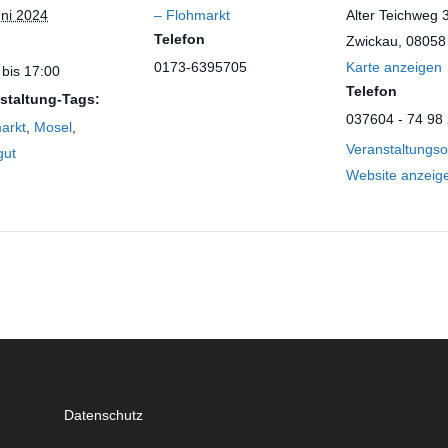
uni 2024
– Flohmarkt
Alter Teichweg 
Telefon
Zwickau
,
08058
0173-6395705
Karte anzeigen
 bis 17:00
Telefon
staltung-Tags:
037604 - 74 98
arkt
,
Mosel
,
Veranstaltungso
gut
Website anzeig
Datenschutz