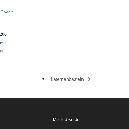
3
Google
 200
rt-
en
Laternenbasteln
Mitglied werden