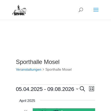
Sporthalle Mosel
Veranstaltungen
Sporthalle Mosel
Veranstaltungen
Veranstalt
Veranst
05.04.2025
 - 
09.08.2026
Suche
Liste
Ansicht
Suche
Datum
Navigat
und
April 2025
wählen.
Ansichten,